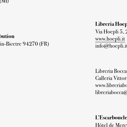
(MI)
Libreria Hoep
Via Hoepli 5,
ibution
www.hoepli.it
lin-Bicetre 94270 (FR)
info@hoepli.i
Libreria Bocca
Galleria Vitto
www.libreriab
libreriabocca
L’Escarboucle
Hôtel de Merc