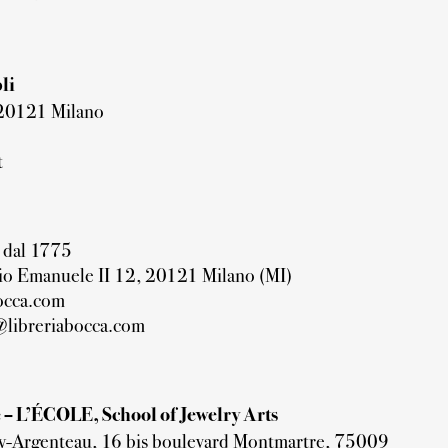
li
 20121 Milano
t
 dal 1775
rio Emanuele II 12, 20121 Milano (MI)
occa.com
@libreriabocca.com
 – L’ÉCOLE, School of Jewelry Arts
y-Argenteau, 16 bis boulevard Montmartre, 75009