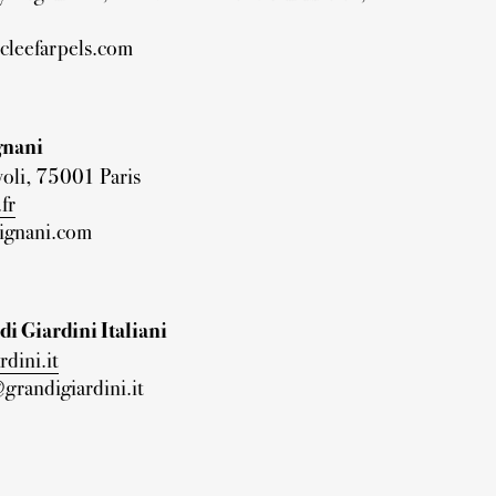
cleefarpels.com
gnani
oli, 75001 Paris
fr
ignani.com
i Giardini Italiani
dini.it
randigiardini.it