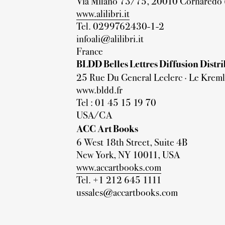
Via Milano 73/75, 20010 Cornaredo 
www.alilibri.it
Tel. 0299762430-1-2
infoali@alilibri.it
France
BLDD Belles Lettres Diffusion Distr
25 Rue Du General Leclerc · Le Krem
www.bldd.fr
Tel : 01 45 15 19 70
USA/CA
ACC Art Books
6 West 18th Street, Suite 4B
New York, NY 10011, USA
www.accartbooks.com
Tel. +1 212 645 1111
ussales@accartbooks.com