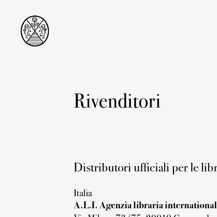
Rivenditori
Distributori ufficiali per le lib
Italia
A.L.I. Agenzia libraria international