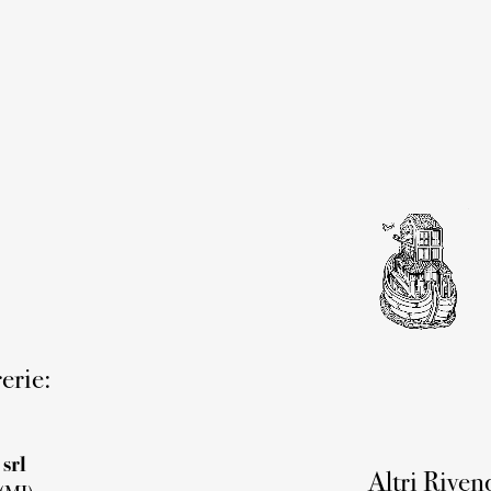
rerie:
 srl
Altri Riven