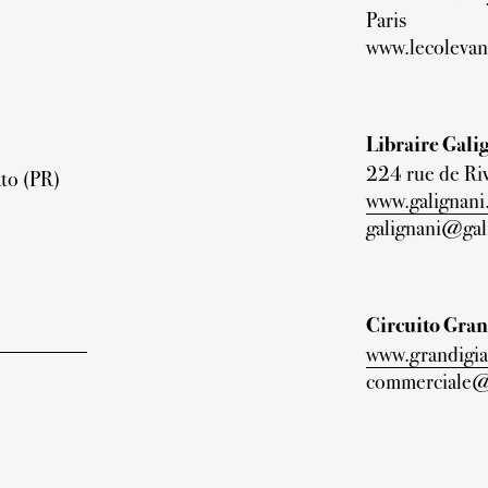
Paris
www.lecolevan
Libraire Gali
224 rue de Riv
to (PR)
www.galignani.
galignani@gal
Circuito Grand
www.grandigiar
commerciale@g