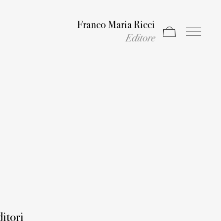
Franco Maria Ricci
Apri carrello
Apri il men
Editore
ditori