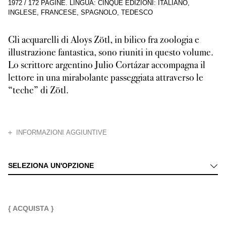
1972
/
172 PAGINE
.
LINGUA: CINQUE EDIZIONI: ITALIANO,
INGLESE, FRANCESE, SPAGNOLO, TEDESCO
Gli acquarelli di Aloys Zötl, in bilico fra zoologia e
illustrazione fantastica, sono riuniti in questo volume.
Lo scrittore argentino Julio Cort
á
zar accompagna il
lettore in una mirabolante passeggiata attraverso le
“teche” di Zötl.
CHIUDI
INFORMAZIONI AGGIUNTIVE
Rinoceronti squamati, scimmie con mani lunghe e nodose, animali marini, s
SELEZIONA UN'OPZIONE
{ ACQUISTA }