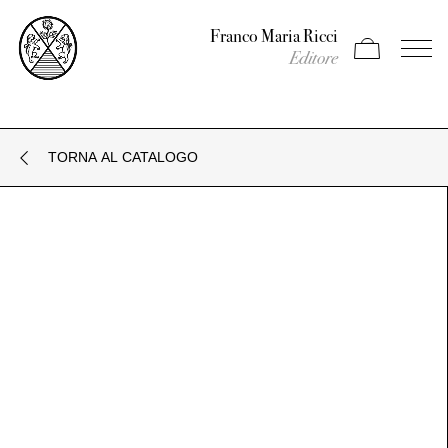
Franco Maria Ricci
Apri carrello
Apri il
Editore
TORNA AL CATALOGO