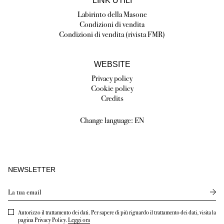
LINK UTILI
Labirinto della Masone
Condizioni di vendita
Condizioni di vendita (rivista FMR)
WEBSITE
Privacy policy
Cookie policy
Credits
Change language:
EN
NEWSLETTER
Send
Autorizzo il trattamento dei dati. Per sapere di più riguardo il trattamento dei dati, visita la
pagina Privacy Policy.
Leggi ora