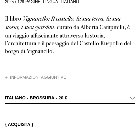
2025
/
128 PAGINE
.
LINGUA: ITALIANO
Il libro
Vignanello: Il castello, la sua terra, la sua
, curato da Alberta Campitelli, è
storia, i suoi giardini
un viaggio affascinante attraverso la storia,
l’architettura e il paesaggio del Castello Ruspoli e del
borgo di Vignanello.
CHIUDI
INFORMAZIONI AGGIUNTIVE
Situato nella Tuscia laziale, il castello rappresenta un esempio unico di 
ITALIANO - BROSSURA -
20 €
{ ACQUISTA }