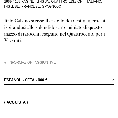
1969
/
168 PAGINE
.
LINGUA: QUATTRO EDIZIONI: ITALIANO,
INGLESE, FRANCESE, SPAGNOLO
Italo Calvino scrisse Il castello dei destini incrociati
ispirandosi alle splendide carte miniate di questo
mazzo di tarocchi, eseguito nel Quattrocento per i
Visconti.
CHIUDI
INFORMAZIONI AGGIUNTIVE
Sfogliando questo volume, in cui i Tarocchi sono riprodotti nel formato e 
ESPAÑOL - SETA -
900 €
{ ACQUISTA }