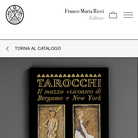
Franco Maria Ricci
Apri carrello
Apri il
Editore
TORNA AL CATALOGO