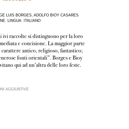
RGE LUIS BORGES, ADOLFO BIOY CASARES
INE
.
LINGUA: ITALIANO
 ivi raccolte si distinguono per la loro
mediata e concisione. La maggior parte
i carattere antico, religioso, fantastico;
enerose fonti orientali”. Borges e Bioy
vitano qui ad un’altra delle loro feste.
NI AGGIUNTIVE
si biasimano le lacune; ma non possono esistere lacune quando un “genere” è d