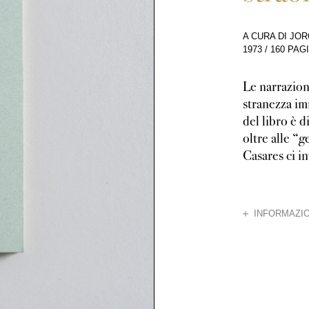
A CURA DI JO
1973
/
160 PAG
Le narrazioni
stranezza im
del libro è d
oltre alle “g
Casares ci in
CHIUDI
INFORMAZIO
Di un’antologia 