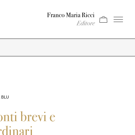
Franco Maria Ricci
Apri carrello
Apri il men
Editore
 BLU
nti brevi e
rdinari