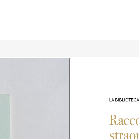
LA BIBLIOTECA
9762
Racco
strao