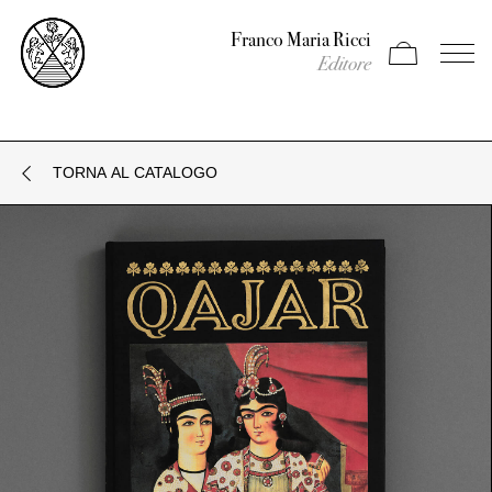
Franco Maria Ricci
Apri carrello
Apri il
Editore
TORNA AL CATALOGO