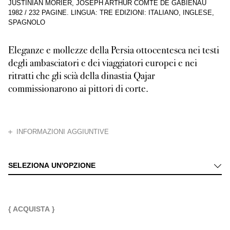
JUSTINIAN MORIER, JOSEPH ARTHUR COMTE DE GABIENAU
1982
/
232 PAGINE
.
LINGUA: TRE EDIZIONI: ITALIANO, INGLESE,
SPAGNOLO
Eleganze e mollezze della Persia ottocentesca nei testi
degli ambasciatori e dei viaggiatori europei e nei
ritratti che gli scià della dinastia Qajar
commissionarono ai pittori di corte.
CHIUDI
INFORMAZIONI AGGIUNTIVE
La Persia su cui regnò dal 1797 al 1834 il secondo sovrano della dinastia Qa
SELEZIONA UN'OPZIONE
{ ACQUISTA }