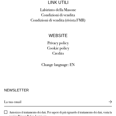
LINK UTILI
Labirinto della Masone
Condizioni di vendita
Condizioni di vendita (rivista FMR)
WEBSITE
Privacy policy
Cookie policy
Credits
Change language:
EN
NEWSLETTER
Send
Autorizzo il trattamento dei dati. Per sapere di più riguardo il trattamento dei dati, visita la