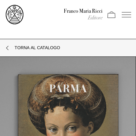
Franco Maria Ricci
Apri carrello
Apri il
Editore
TORNA AL CATALOGO