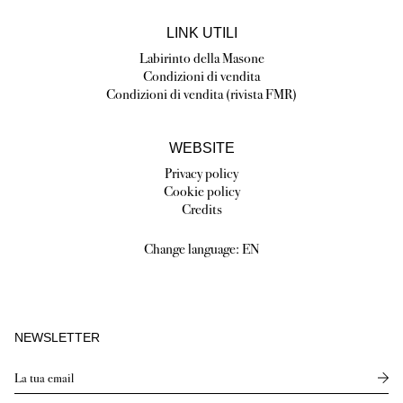
LINK UTILI
Labirinto della Masone
Condizioni di vendita
Condizioni di vendita (rivista FMR)
WEBSITE
Privacy policy
Cookie policy
Credits
Change language:
EN
NEWSLETTER
Send