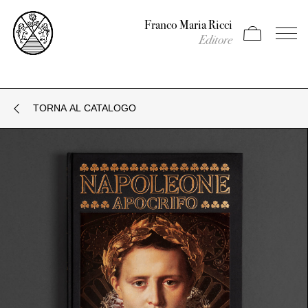
Franco Maria Ricci
Apri carrello
Apri il
Editore
TORNA AL CATALOGO