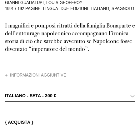
GIANNI GUADALUPI, LOUIS GEOFFROY
1991
/
192 PAGINE
.
LINGUA: DUE EDIZIONI: ITALIANO, SPAGNOLO
I magnifici e pomposi ritratti della famiglia Bonaparte e
dell’entourage napoleonico accompagnano l’ironica
storia di ciò che sarebbe avvenuto se Napoleone fosse
diventato “imperatore del mondo”.
CHIUDI
INFORMAZIONI AGGIUNTIVE
Lungi dal manipolare un romanzo fitto di colpi di scena e di agnizioni, di
ITALIANO - SETA -
300 €
{ ACQUISTA }