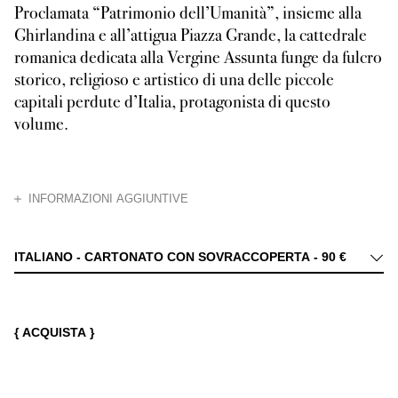
Proclamata “Patrimonio dell’Umanità”, insieme alla
Ghirlandina e all’attigua Piazza Grande, la cattedrale
romanica dedicata alla Vergine Assunta funge da fulcro
storico, religioso e artistico di una delle piccole
capitali perdute d’Italia, protagonista di questo
volume.
CHIUDI
INFORMAZIONI AGGIUNTIVE
La fisionomia di questo centro storico si è mantenuta pressoché inalterata 
ITALIANO - CARTONATO CON SOVRACCOPERTA -
90 €
{ ACQUISTA }