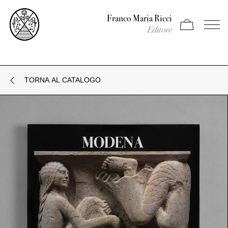
Franco Maria Ricci
Apri carrello
Apri il
Editore
TORNA AL CATALOGO