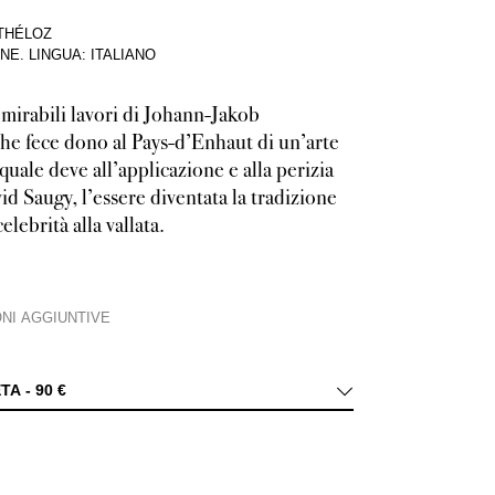
THÉLOZ
INE
.
LINGUA: ITALIANO
 mirabili lavori di Johann-Jakob
he fece dono al Pays-d’Enhaut di un’arte
quale deve all’applicazione e alla perizia
id Saugy, l’essere diventata la tradizione
elebrità alla vallata.
NI AGGIUNTIVE
dirupi del Pays-d’Enhaut, nel cuore della svizzera Romanda, il piccolo museo d
ETA -
90 €