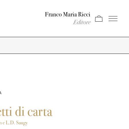
Franco Maria Ricci
Apri carrello
Apri il men
Editore
A
tti di carta
h e L.D. Saugy