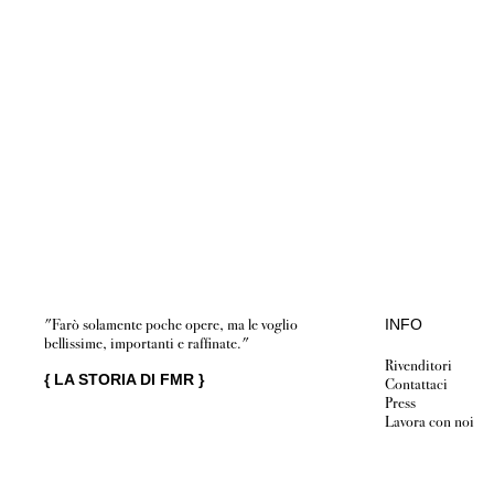
"Farò solamente poche opere, ma le voglio
INFO
bellissime, importanti e raffinate."
Rivenditori
{
LA STORIA DI FMR
}
Contattaci
Press
Lavora con noi