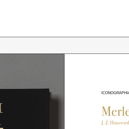
ICONOGRAPHI
3686
Merle
J.-J. Hauswirt