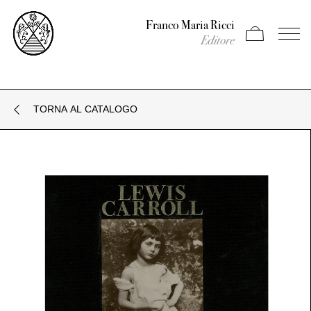
Franco Maria Ricci
Apri carrello
Apri il
Editore
TORNA AL CATALOGO