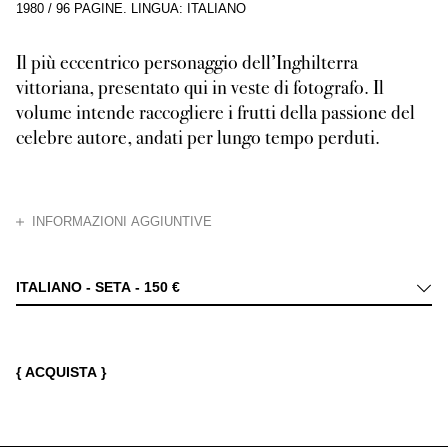
1980
/
96 PAGINE
.
LINGUA: ITALIANO
Il più eccentrico personaggio dell’Inghilterra
vittoriana, presentato qui in veste di fotografo. Il
volume intende raccogliere i frutti della passione del
celebre autore, andati per lungo tempo perduti.
CHIUDI
INFORMAZIONI AGGIUNTIVE
Charles Lutwidge Dodgson, diacono e professore di matematica, meglio cono
ITALIANO - SETA -
150 €
{ ACQUISTA }