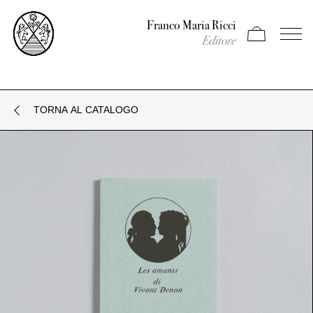
Franco Maria Ricci
Apri carrello
Apri il
Editore
TORNA AL CATALOGO