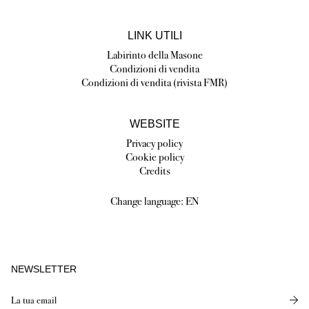
LINK UTILI
Labirinto della Masone
Condizioni di vendita
Condizioni di vendita (rivista FMR)
WEBSITE
Privacy policy
Cookie policy
Credits
Change language:
EN
NEWSLETTER
Send