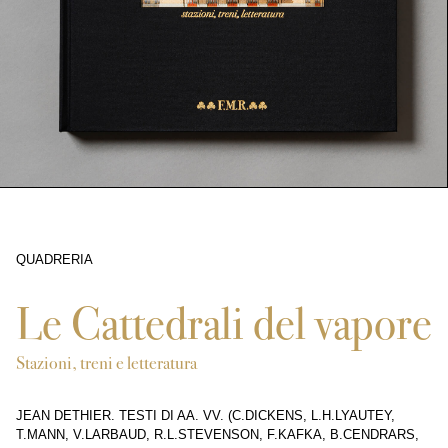
QUADRERIA
3727
Le Cattedrali del vapore
Stazioni, treni e letteratura
JEAN DETHIER. TESTI DI AA. VV. (C.DICKENS, L.H.LYAUTEY,
T.MANN, V.LARBAUD, R.L.STEVENSON, F.KAFKA, B.CENDRARS,