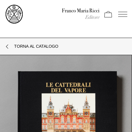
Franco Maria Ricci
Apri carrello
Apri il
Editore
TORNA AL CATALOGO