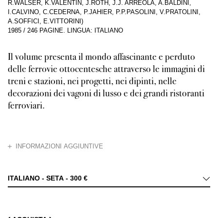
R.WALSER, K.VALENTIN, J.ROTH, J.J. ARREOLA, A.BALDINI,
I.CALVINO, C.CEDERNA, P.JAHIER, P.P.PASOLINI, V.PRATOLINI,
A.SOFFICI, E.VITTORINI)
1985
/
246 PAGINE
.
LINGUA: ITALIANO
Il volume presenta il mondo affascinante e perduto
delle ferrovie ottocentesche attraverso le immagini di
treni e stazioni, nei progetti, nei dipinti, nelle
decorazioni dei vagoni di lusso e dei grandi ristoranti
ferroviari.
CHIUDI
INFORMAZIONI AGGIUNTIVE
Per oltre un secolo le principali città del mondo esibirono fantastiche col
ITALIANO - SETA -
300 €