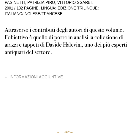
PASINETTI, PATRIZIA PIRO, VITTORIO SGARBI.
2001
/
132 PAGINE
.
LINGUA: EDIZIONE TRILINGUE:
ITALIANO/INGLESE/FRANCESE
Attraverso i contributi degli autori di questo volume,
l’obiettivo è quello di porre in analisi la collezione di
arazzi e tappeti di Davide Halevim, uno dei più esperti
antiquari del settore.
CHIUDI
INFORMAZIONI AGGIUNTIVE
“I re e i nobili erano soliti portare tappeti e arazzi nelle trasferte. I 