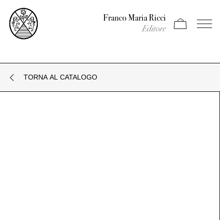
Franco Maria Ricci
Apri carrello
Apri il
Editore
TORNA AL CATALOGO