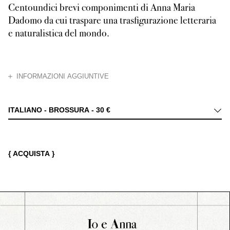
Centoundici brevi componimenti di Anna Maria
Dadomo da cui traspare una trasfigurazione letteraria
e naturalistica del mondo.
CHIUDI
INFORMAZIONI AGGIUNTIVE
Le poesie di Anna Maria Dadomo, scrittrice e poetessa parmigiana, sono qua
ITALIANO - BROSSURA -
30 €
{ ACQUISTA }