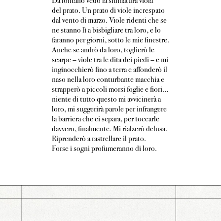
Da lontano vedo la sfumatura viola
del prato. Un prato di viole increspato
dal vento di marzo. Viole ridenti che se
ne stanno lì a bisbigliare tra loro, e lo
faranno per giorni, sotto le mie finestre.
Anche se andrò da loro, toglierò le
scarpe – viole tra le dita dei piedi – e mi
inginocchierò fino a terra e affonderò il
naso nella loro conturbante macchia e
strapperò a piccoli morsi foglie e fiori…
niente di tutto questo mi avvicinerà a
loro, mi suggerirà parole per infrangere
la barriera che ci separa, per toccarle
davvero, finalmente. Mi rialzerò delusa.
Riprenderò a rastrellare il prato.
Forse i sogni profumeranno di loro.