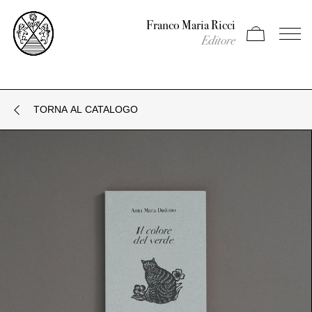
Franco Maria Ricci
Apri carrello
Apri il
Editore
TORNA AL CATALOGO