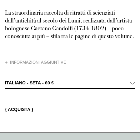
La straordinaria raccolta di ritratti di scienziati
dall’antichità al secolo dei Lumi, realizzata dall’artista
bolognese Gaetano Gandolfi (1734-1802) – poco
conosciuta ai più – sfila tra le pagine di questo volume.
CHIUDI
INFORMAZIONI AGGIUNTIVE
I ritratti di Gandolfi, a lungo studiati dalla storica dell’arte Donatella
ITALIANO - SETA -
60 €
{ ACQUISTA }