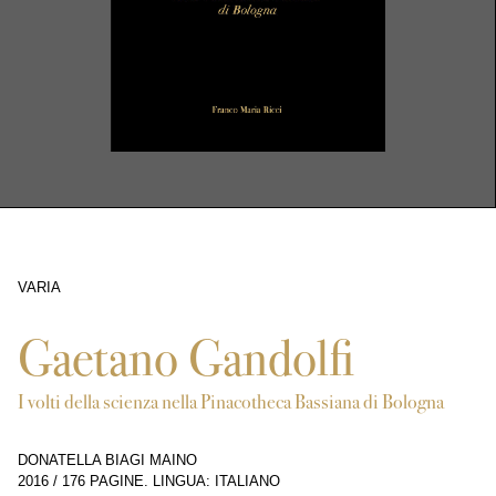
VARIA
8810
Gaetano Gandolfi
I volti della scienza nella Pinacotheca Bassiana di Bologna
DONATELLA BIAGI MAINO
2016
/
176 PAGINE
.
LINGUA: ITALIANO