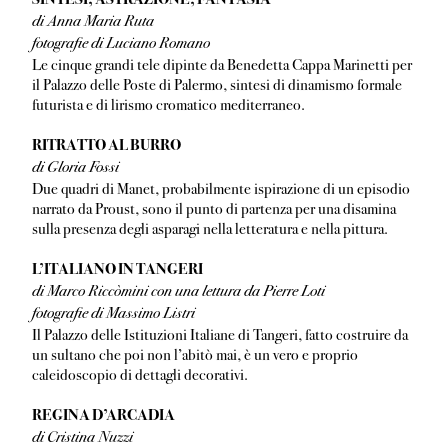
SINTESI, ASTRAZIONE, FANTASIA
di Anna Maria Ruta
fotografie di Luciano Romano
Le cinque grandi tele dipinte da Benedetta Cappa Marinetti per
il Palazzo delle Poste di Palermo, sintesi di dinamismo formale
futurista e di lirismo cromatico mediterraneo.
RITRATTO AL BURRO
di Gloria Fossi
Due quadri di Manet, probabilmente ispirazione di un episodio
narrato da Proust, sono il punto di partenza per una disamina
sulla presenza degli asparagi nella letteratura e nella pittura.
L’ITALIANO IN TANGERI
di Marco Riccòmini con una lettura da Pierre Loti
fotografie di Massimo Listri
Il Palazzo delle Istituzioni Italiane di Tangeri, fatto costruire da
un sultano che poi non l’abitò mai, è un vero e proprio
caleidoscopio di dettagli decorativi.
REGINA D’ARCADIA
di Cristina Nuzzi