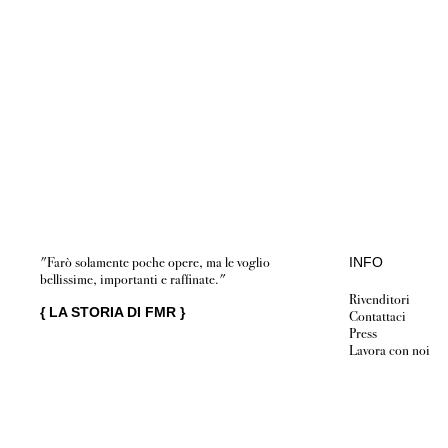
"Farò solamente poche opere, ma le voglio
INFO
bellissime, importanti e raffinate."
Rivenditori
{
LA STORIA DI FMR
}
Contattaci
Press
Lavora con noi