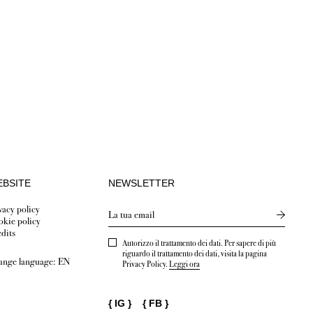
BSITE
NEWSLETTER
vacy policy
Send new
kie policy
dits
Autorizzo il trattamento dei dati. Per sapere di più
riguardo il trattamento dei dati, visita la pagina
ange language:
EN
Privacy Policy.
Leggi ora
{
IG
}
{
FB
}