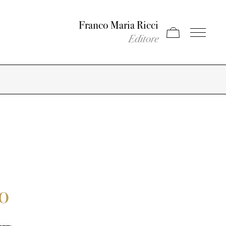
Franco Maria Ricci
Apri carrello
Apri il men
Editore
o