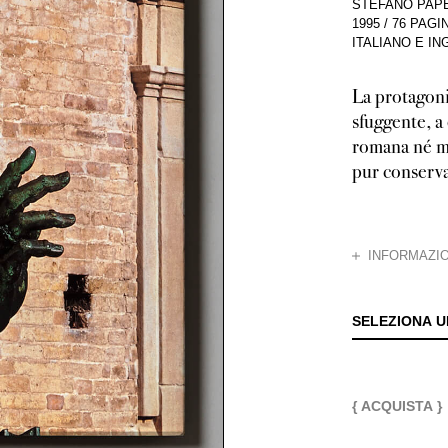
STEFANO PAPE
1995
/
76 PAGI
ITALIANO E I
La protagoni
sfuggente, a
romana né me
pur conserva
CHIUDI
INFORMAZIO
Arroccata su un 
SELEZIONA U
{ ACQUISTA }