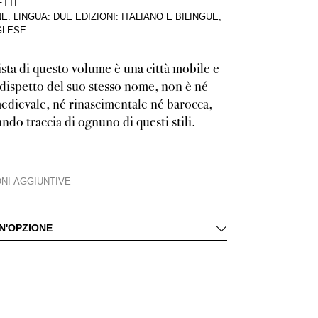
TTI
NE
.
LINGUA: DUE EDIZIONI: ITALIANO E BILINGUE,
NGLESE
sta di questo volume è una città mobile e
 dispetto del suo stesso nome, non è né
dievale, né rinascimentale né barocca,
ndo traccia di ognuno di questi stili.
NI AGGIUNTIVE
colle che domina due valli marchigiane, ben difesa da nemici e pirati, Fermo a
N'OPZIONE