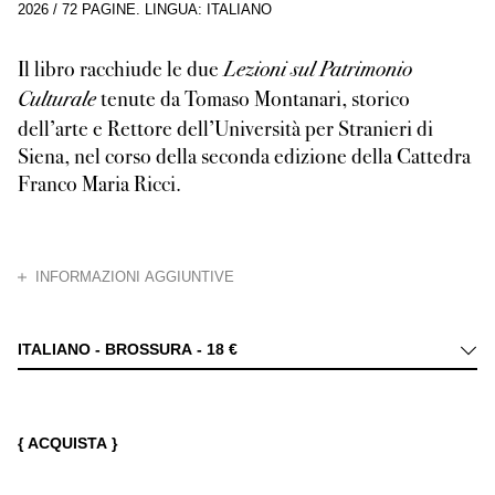
2026
/
72 PAGINE
.
LINGUA: ITALIANO
Il libro racchiude le due
Lezioni sul Patrimonio
tenute da Tomaso Montanari, storico
Culturale
dell’arte e Rettore dell’Università per Stranieri di
Siena, nel corso della seconda edizione della Cattedra
Franco Maria Ricci.
CHIUDI
INFORMAZIONI AGGIUNTIVE
e
L’identità nazionale italiana tra “paesaggio” e “sangue”
Donatello, Pia
ITALIANO - BROSSURA -
18 €
{ ACQUISTA }