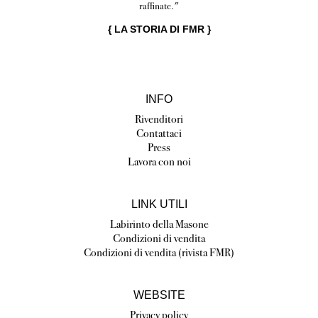
raffinate."
{
LA STORIA DI FMR
}
INFO
Rivenditori
Contattaci
Press
Lavora con noi
LINK UTILI
Labirinto della Masone
Condizioni di vendita
Condizioni di vendita (rivista FMR)
WEBSITE
Privacy policy