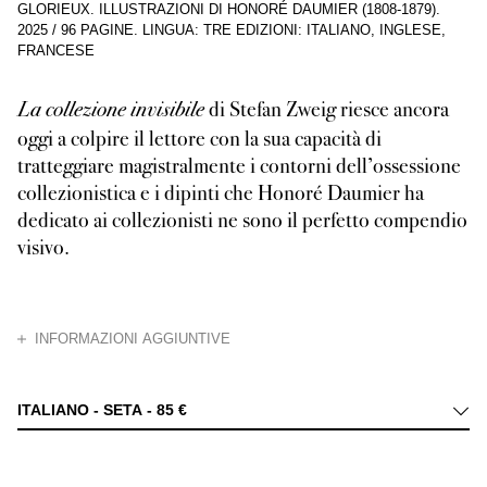
GLORIEUX. ILLUSTRAZIONI DI HONORÉ DAUMIER (1808-1879).
2025
/
96 PAGINE
.
LINGUA: TRE EDIZIONI: ITALIANO, INGLESE,
FRANCESE
di Stefan Zweig riesce ancora
La collezione invisibile
oggi a colpire il lettore con la sua capacità di
tratteggiare magistralmente i contorni dell’ossessione
collezionistica e i dipinti che Honoré Daumier ha
dedicato ai collezionisti ne sono il perfetto compendio
visivo.
CHIUDI
INFORMAZIONI AGGIUNTIVE
Pubblicato per la prima volta nel 1925, il racconto La collezione invisib
ITALIANO - SETA -
85 €