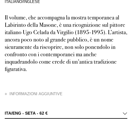
ITALIANO/INGLESE
Il volume, che accompagna la mostra temporanea al
Labirinto della Masone, è una ricognizione sul pittore
italiano Ugo Celada da Virgilio (1895-1995). L’artista,
ancora poco noto al grande pubblico, è un nome
sicuramente da riscoprire, non solo ponendolo in
confronto con i contemporanei ma anche
inquadrandolo come erede di un’antica tradizione
figurativa.
CHIUDI
INFORMAZIONI AGGIUNTIVE
Ugo Celada, pittore italiano che opera in tutto il Novecento, è rimasto a
ITA/ENG - SETA -
62 €