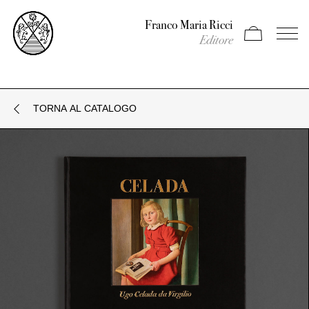
Franco Maria Ricci
Apri carrello
Apri il
Editore
TORNA AL CATALOGO