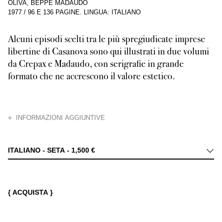
OLIVA, BEPPE MADAUDO
1977
/
96 E 136 PAGINE
.
LINGUA: ITALIANO
Alcuni episodi scelti tra le più spregiudicate imprese
libertine di Casanova sono qui illustrati in due volumi
da Crepax e Madaudo, con serigrafie in grande
formato che ne accrescono il valore estetico.
CHIUDI
INFORMAZIONI AGGIUNTIVE
L’abilità e l’ironia di Guido Crepax, maestro ormai riconosciuto del fum
ITALIANO - SETA -
1,500 €
{ ACQUISTA }