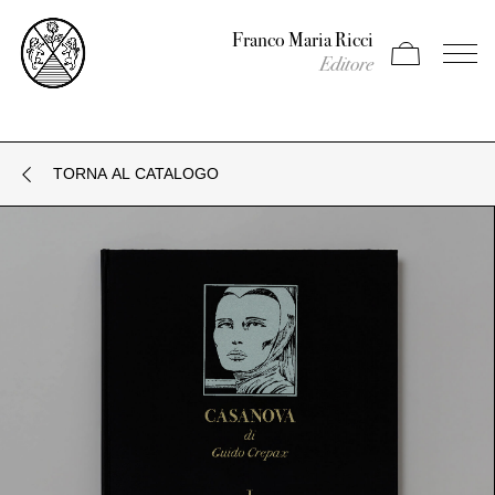
Franco Maria Ricci
Apri carrello
Apri il
Editore
TORNA AL CATALOGO