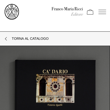
Franco Maria Ricci
Apri carrello
Apri il
Editore
TORNA AL CATALOGO