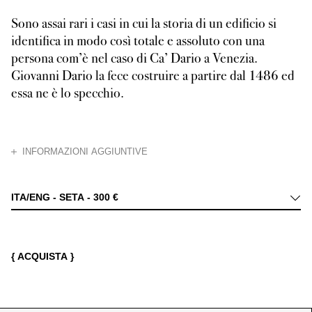
Sono assai rari i casi in cui la storia di un edificio si
identifica in modo così totale e assoluto con una
persona com’è nel caso di Ca’ Dario a Venezia.
Giovanni Dario la fece costruire a partire dal 1486 ed
essa ne è lo specchio.
CHIUDI
INFORMAZIONI AGGIUNTIVE
Nel panorama variegato e assai complesso dell’architettura civile venezian
ITA/ENG - SETA -
300 €
{ ACQUISTA }