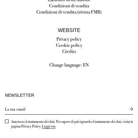
Condizioni di vendita
Condizioni di vendita (rivista FMR)
WEBSITE
Privacy policy
Cookie policy
Credits
Change language:
EN
NEWSLETTER
Send
Autorizzo il trattamento dei dati. Per sapere di più riguardo il trattamento dei dati, visita la
pagina Privacy Policy.
Leggi ora