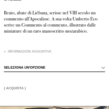
Beato, abate di Liébana, scrisse nel VIII secolo un
commento all’Apocalisse. A sua volta Umberto Eco
scrive un Commento al commento, illustrato dalle
miniature di un raro manoscritto mozarabico.
CHIUDI
INFORMAZIONI AGGIUNTIVE
Favorito dalle paure del millennio che finiva, Beato, abate di Liébana e 
SELEZIONA UN'OPZIONE
{ ACQUISTA }