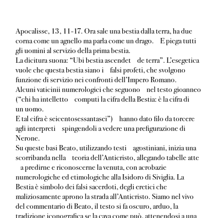
Apocalisse, 13, 11-17. Ora sale una bestia dalla terra, ha due
corna come un agnello ma parla come un drago. E piega tutti
gli uomini al servizio della prima bestia.
La dicitura suona: “Ubi bestia ascendet de terra”. L’esegetica
vuole che questa bestia siano i falsi profeti, che svolgono
funzione di servizio nei confronti dell’Impero Romano.
Alcuni vaticinii numerologici che seguono nel testo gioanneo
(“chi ha intelletto computi la cifra della Bestia: è la cifra di
un uomo.
E tal cifra è seicentosessantasei”) hanno dato filo da torcere
agli interpreti spingendoli a vedere una prefigurazione di
Nerone.
Su queste basi Beato, utilizzando testi agostiniani, inizia una
scorribanda nella teoria dell’Anticristo, allegando tabelle atte
a predirne e riconoscerne la venuta, con acrobazie
numerologiche ed etimologiche alla Isidoro di Siviglia. La
Bestia è simbolo dei falsi sacerdoti, degli eretici che
maliziosamente aprono la strada all’Anticristo. Siamo nel vivo
del commentario di Beato, il testo si fa oscuro, arduo, la
tradizione iconografica se la cava come può, attenendosi a una