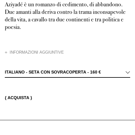
Aziyadé è un romanzo di cedimento, di abbandono.
Due amanti alla deriva contro la trama inconsapevole
della vita, a cavallo tra due continenti e tra politica e
poesia.
CHIUDI
INFORMAZIONI AGGIUNTIVE
Aziyadé, nome dell’Asia diventato per metamorfosi nome di donna, dà il ti
ITALIANO - SETA CON SOVRACOPERTA -
160 €
{ ACQUISTA }