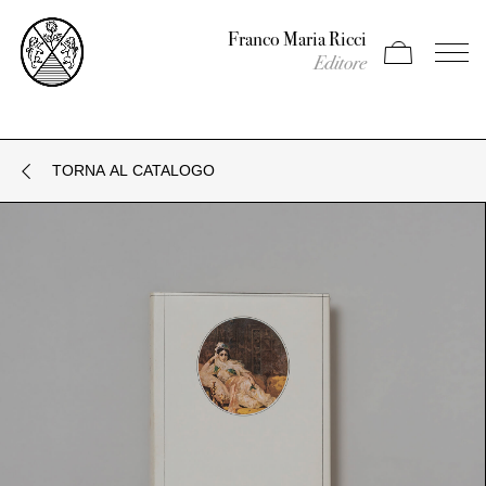
Franco Maria Ricci
Apri carrello
Apri il
Editore
TORNA AL CATALOGO