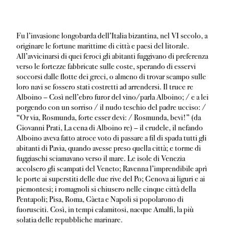
Fu l’invasione longobarda dell’Italia bizantina, nel VI secolo, a
originare le fortune marittime di città e paesi del litorale.
All’avvicinarsi di quei feroci gli abitanti fuggivano di preferenza
verso le fortezze fabbricate sulle coste, sperando di esservi
soccorsi dalle flotte dei greci, o almeno di trovar scampo sulle
loro navi se fossero stati costretti ad arrendersi. Il truce re
Alboino – Così nell’ebro furor del vino/parla Alboino; / e a lei
porgendo con un sorriso / il nudo teschio del padre ucciso: /
“Or via, Rosmunda, forte esser devi: / Rosmunda, bevi!” (da
Giovanni Prati, La cena di Alboino re) – il crudele, il nefando
Alboino aveva fatto atroce voto di passare a fil di spada tutti gli
abitanti di Pavia, quando avesse preso quella città; e torme di
fuggiaschi sciamavano verso il mare. Le isole di Venezia
accolsero gli scampati del Veneto; Ravenna l’imprendibile aprì
le porte ai superstiti delle due rive del Po; Genova ai liguri e ai
piemontesi; i romagnoli si chiusero nelle cinque città della
Pentapoli; Pisa, Roma, Gàeta e Napoli si popolarono di
fuorusciti. Così, in tempi calamitosi, nacque Amalfi, la più
solatia delle repubbliche marinare.