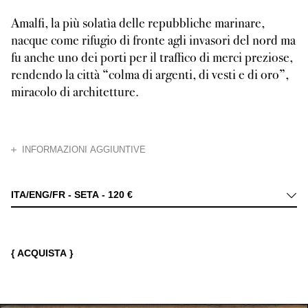
Amalfi, la più solatìa delle repubbliche marinare,
nacque come rifugio di fronte agli invasori del nord ma
fu anche uno dei porti per il traffico di merci preziose,
rendendo la città “colma di argenti, di vesti e di oro”,
miracolo di architetture.
CHIUDI
INFORMAZIONI AGGIUNTIVE
Nata al tempo delle repubbliche marinare, o forse, come è scritto nella Chr
ITA/ENG/FR - SETA -
120 €
{ ACQUISTA }