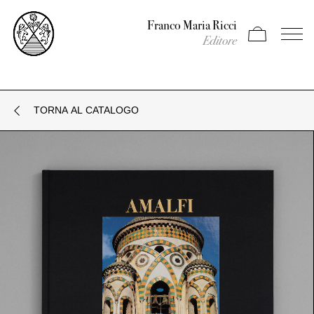
Franco Maria Ricci
Apri carrello
Apri il
Editore
TORNA AL CATALOGO