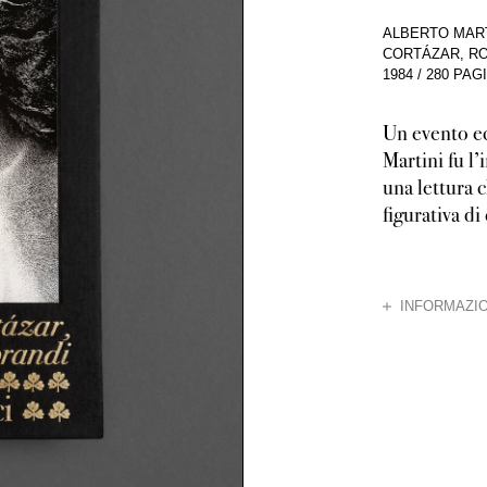
ALBERTO MARTI
CORTÁZAR, RO
1984
/
280 PAG
Un evento ecc
Martini fu l’
una lettura c
figurativa di
CHIUDI
INFORMAZIO
Per Alberto Mart