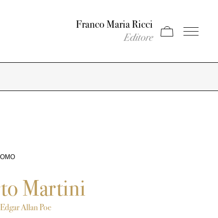
Franco Maria Ricci
Apri carrello
Apri il men
Editore
'UOMO
to Martini
i Edgar Allan Poe