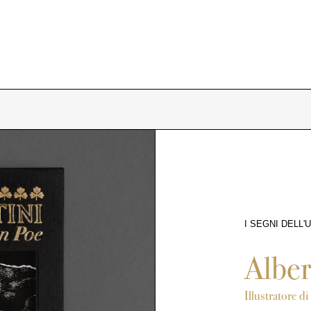
I SEGNI DELL
3653
Alber
Illustratore d