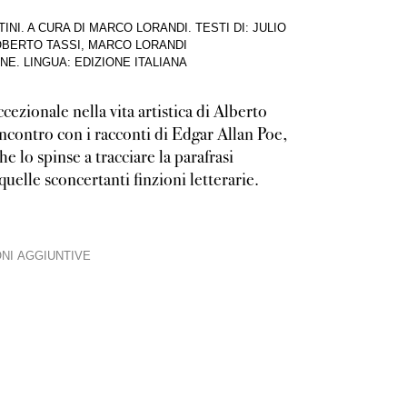
NI. A CURA DI MARCO LORANDI. TESTI DI: JULIO
BERTO TASSI, MARCO LORANDI
INE
.
LINGUA: EDIZIONE ITALIANA
ezionale nella vita artistica di Alberto
incontro con i racconti di Edgar Allan Poe,
he lo spinse a tracciare la parafrasi
 quelle sconcertanti finzioni letterarie.
NI AGGIUNTIVE
ini l’incontro con i racconti di Poe fu un incontro illuminante e fortunato. 