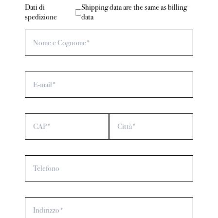
Dati di
Shipping data are the same as billing
spedizione
data
Nome e Cognome*
E-mail*
CAP*
Città*
Telefono
Indirizzo*