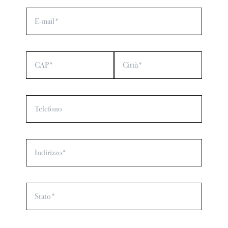
E-mail*
CAP*
Città*
Telefono
Indirizzo*
Stato*