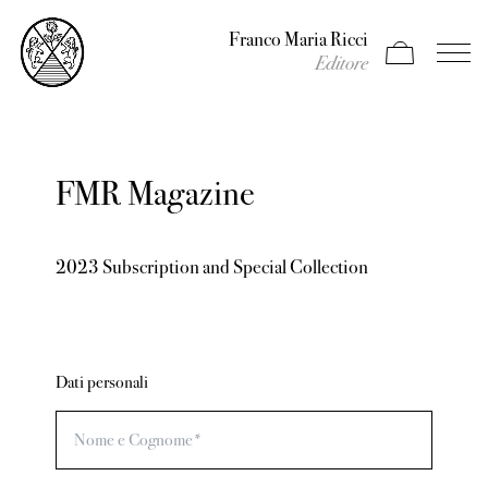
Franco Maria Ricci
Apri carrello
Apri il
Editore
FMR Magazine
2023 Subscription and Special Collection
Dati personali
Nome e Cognome*