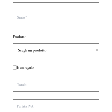
Stato*
Prodotto
È un regalo
Totale
Partita IVA