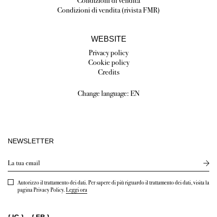
Condizioni di vendita
Condizioni di vendita (rivista FMR)
WEBSITE
Privacy policy
Cookie policy
Credits
Change language:
EN
NEWSLETTER
Send
Autorizzo il trattamento dei dati. Per sapere di più riguardo il trattamento dei dati, visita la
pagina Privacy Policy.
Leggi ora