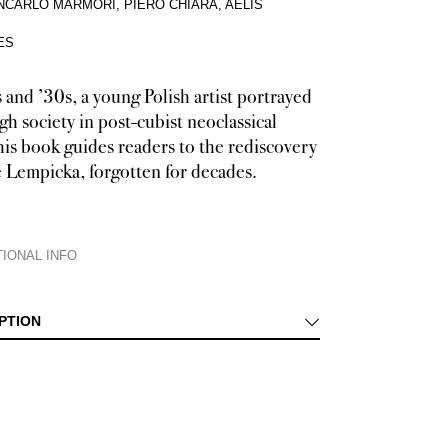
NCARLO MARMORI, PIERO CHIARA, AÉLIS
ES
 and ’30s, a young Polish artist portrayed
h society in post-cubist neoclassical
his book guides readers to the rediscovery
 Lempicka, forgotten for decades.
IONAL INFO
ul Polish painter. Tamara de Lempicka. An eloquent lecherous dwarf in mili
PTION