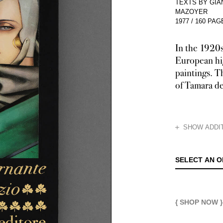
TEXTS BY GIA
MAZOYER
1977
/
160 PAG
In the 1920s
European hig
paintings. T
of Tamara de
HIDE
SHOW ADDIT
A young, beautif
SELECT AN O
{ SHOP NOW }