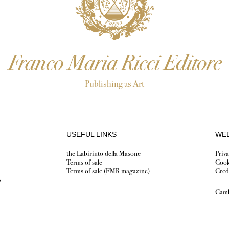
Franco Maria Ricci Editore
Publishing as Art
USEFUL LINKS
WEB
the Labirinto della Masone
Priva
Terms of sale
Cook
Terms of sale (FMR magazine)
Cred
s
Camb