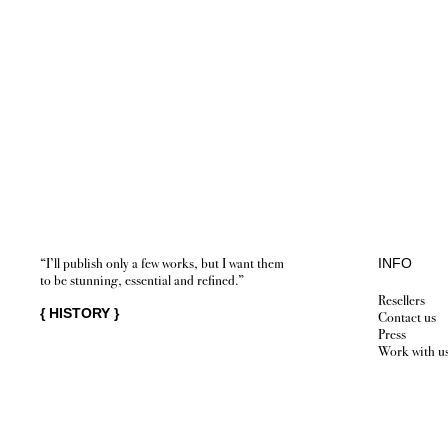
“I’ll publish only a few works, but I want them
INFO
to be stunning, essential and refined.”
Resellers
{
HISTORY
}
Contact us
Press
Work with u