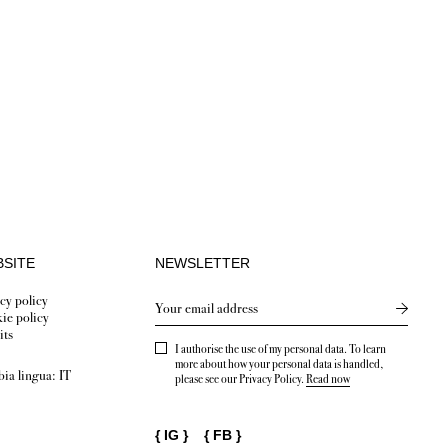
SITE
NEWSLETTER
cy policy
Send new
ie policy
its
I authorise the use of my personal data. To learn
more about how your personal data is handled,
ia lingua:
IT
please see our Privacy Policy.
Read now
{
IG
}
{
FB
}