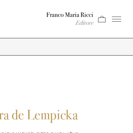
Franco Maria Ricci
Apri carrello
Apri il men
Editore
ra de Lempicka