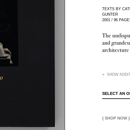
TEXTS BY CA
GUNTER
2001
/
96 PAGE
The undispu
and grandeu
architecture 
HIDE
SHOW ADDIT
Stately and magn
SELECT AN O
{ SHOP NOW }