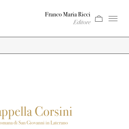
Franco Maria Ricci
Apri carrello
Apri il men
Editore
ppella Corsini
 romana di San Giovanni in Laterano