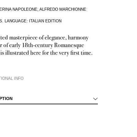
TERINA NAPOLEONE, ALFREDO MARCHIONNE
S
.
LANGUAGE: ITALIAN EDITION
ted masterpiece of elegance, harmony
r of early 18th-century Romanesque
is illustrated here for the very first time.
IONAL INFO
ificent, the Corsini Chapel in San Giovanni in Laterano boasts an elegant p
PTION