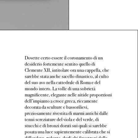
Dovette certo essere il coronamento di un
desiderio fortemente sentito quello di
Clemente XII, intitolare ora una cappella, che
sarebbe stata anche sacello dinastico, al culto
del suo avo nella cattedrale di Roma e del
mondo intero. La volle di una sobrietà
magnificente, elegante nelle nitide proporzioni
dell’impianto a croce greca, riccamente
decorata da sculture e bassorilievi,
preziosamente rivestita di marmi antichi dalle
tenui screziature del viola e del verde, di
stucchi e di bronzi dorati sui quali si sarebbe
posata una luce sapientemente calibrata che si
diffondeva, radente, dagli alti finestroni della