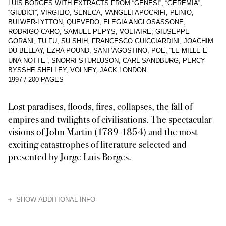
LUIS BORGES WITH EXTRACTS FROM “GENESI”, “GEREMIA”,
“GIUDICI”, VIRGILIO, SENECA, VANGELI APOCRIFI, PLINIO,
BULWER-LYTTON, QUEVEDO, ELEGIA ANGLOSASSONE,
RODRIGO CARO, SAMUEL PEPYS, VOLTAIRE, GIUSEPPE
GORANI, TU FU, SU SHIH, FRANCESCO GUICCIARDINI, JOACHIM
DU BELLAY, EZRA POUND, SANT’AGOSTINO, POE, “LE MILLE E
UNA NOTTE”, SNORRI STURLUSON, CARL SANDBURG, PERCY
BYSSHE SHELLEY, VOLNEY, JACK LONDON
1997
/
200 PAGES
Lost paradises, floods, fires, collapses, the fall of
empires and twilights of civilisations. The spectacular
visions of John Martin (1789-1854) and the most
exciting catastrophes of literature selected and
presented by Jorge Luis Borges.
HIDE
SHOW ADDITIONAL INFO