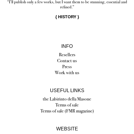
“I’ll publish only a few works, but I want them to be stunning, essential and
refined.”
{
HISTORY
}
INFO
Resellers
Contact us
Press
Work with us
USEFUL LINKS
the Labirinto della Masone
Terms of sale
Terms of sale (FMR magazine)
WEBSITE