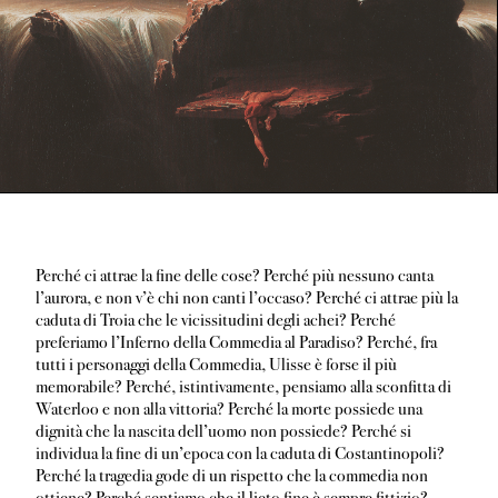
Perché ci attrae la fine delle cose? Perché più nessuno canta
l’aurora, e non v’è chi non canti l’occaso? Perché ci attrae più la
caduta di Troia che le vicissitudini degli achei? Perché
preferiamo l’Inferno della Commedia al Paradiso? Perché, fra
tutti i personaggi della Commedia, Ulisse è forse il più
memorabile? Perché, istintivamente, pensiamo alla sconfitta di
Waterloo e non alla vittoria? Perché la morte possiede una
dignità che la nascita dell’uomo non possiede? Perché si
individua la fine di un’epoca con la caduta di Costantinopoli?
Perché la tragedia gode di un rispetto che la commedia non
ottiene? Perché sentiamo che il lieto fine è sempre fittizio?