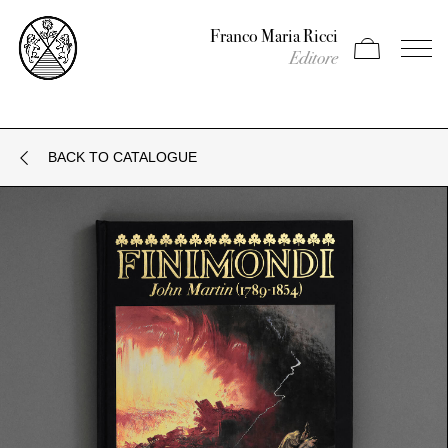
Franco Maria Ricci
Apri carrello
Apri il
Editore
BACK TO CATALOGUE